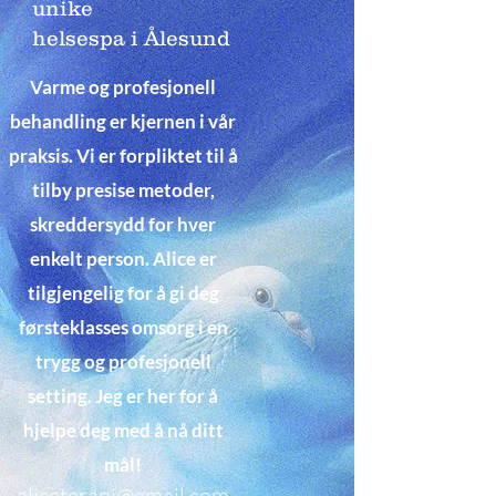
unike
helsespa i Ålesund
Varme og profesjonell
behandling er kjernen i vår
praksis. Vi er forpliktet til å
tilby presise metoder,
skreddersydd for hver
enkelt person. Alice er
tilgjengelig for å gi deg
førsteklasses omsorg i en
trygg og profesjonell
setting. Jeg er her for å
hjelpe deg med å nå ditt
mål!
aliceterapi@gmail.com