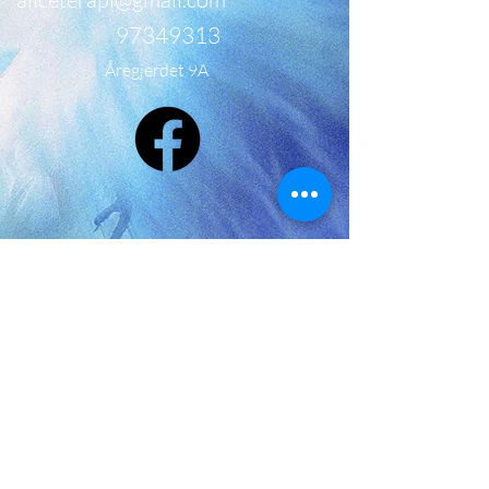
97349313
Åregjerdet 9A