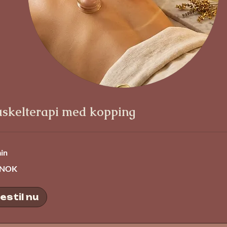
skelterapi med kopping
in
 NOK
estil nu