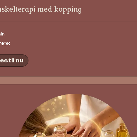
skelterapi med kopping
in
 NOK
estil nu