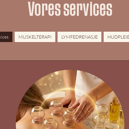
Vores services
SEND
HJEM
vices
MUSKELTERAPI
LYMFEDRENASJE
HUDPLEI