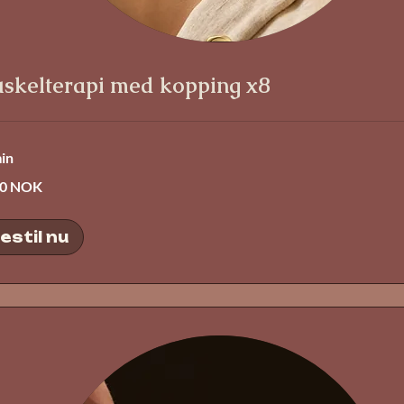
skelterapi med kopping x8
in
00 NOK
estil nu