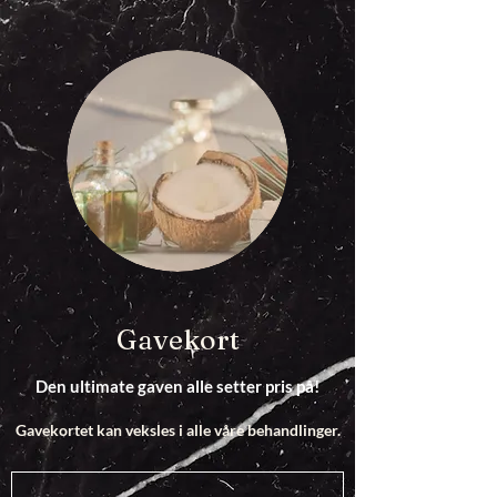
Gavekort
Den ultimate gaven alle setter pris på!
Gavekortet kan veksles i alle våre behandlinger.